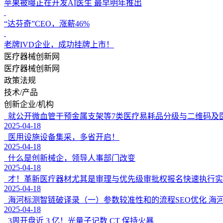
苹果被曝正在开发AI医生 最早明年推出
“达芬奇”CEO，涨薪46%
老牌IVD企业，成功挂牌上市！
医疗器械创新网
医疗器械创新网
政策法规
技术/产品
创新企业/机构
就公开微血管干预金属支架等7类医疗易耗品分级与二维码及
2025-04-18
医用设施设备集采，多省开启！
2025-04-18
什么是创新械企，领导人事部门改变
2025-04-18
才！革新医疔器材尤其是审理与优先级审批权报名快速执行实
2025-04-18
海河标测智链破译录（一）参数较准性和的流程SEO优化 海河标测已然
2025-04-18
3周开盘近 3 亿！光量子记数 CT 保持火暴